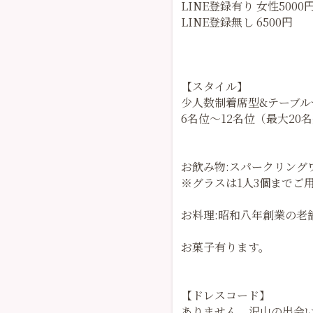
LINE登録有り 女性5000円
LINE登録無し 6500円
【スタイル】
少人数制着席型&テーブル
6名位〜12名位（最大20
お飲み物:スパークリング
※グラスは1人3個までご
お料理:昭和八年創業の老
お菓子有ります。
【ドレスコード】
ありません。沢山の出会