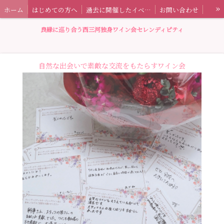
»
ホーム
はじめての方へ
過去に開催したイベント情報
お問い合わせ
セレンディピティとは
特定商取引法に基づく表記
ワイン会ブログ
良縁に巡り合う西三河独身ワイン会セレンディピティ
自然な出会いで素敵な交流をもたらすワイン会